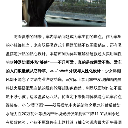
随着夏季的到来，车内暴晒问题成为车主们的痛点。作为车里
的小挂饰担当，米奇双层吸盘式车用遮阳挡不仅图案俏皮，还有吸
盘搞定张贴的贴心设计。本篇评测为你深度解析这款超大实用属性
的款
神器防晒外壳“够使”——不只可爱，真的是你用爱不悔。爱车
的入门浪漫就从它种草。
\n---\n###
外观与人性化设计
：少女爆棚
风却不能忘了防晒专业户这功底。\n实际上拿到掌中发现防晒的黑
科技夹层搭配黑白鼠的经典轮廓颇形象盎然，刺绣双面制作边不僵
硬不吵小孩，边吸盘多达八站。简直定下来拆卸掉就是心流车台点
缀装备。小心“费了画”——双层质地中夹锡箔蜂窝尼龙的射反射防
水能力在20万瓦计等级内部环境光线仪亲测试下降11 ℃及剩余还
有极致体验；小孩不愿嫌停车上遮排派（抽实验观察最大正午暴晒